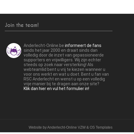
Join the team!
Anderlecht-Online.be
informeert de fans
sinds het jaar 2000 en draait sinds dan
volledig door de inzet van gepassioneerde
supporters en vrijwilligers. Wij zijn echter
steeds op zoek naar versterking! Als
webteamlid bent u vrij te kiezen wanneer u
voor ons werkt en wat u doet. Bent u fan van
RSC Anderlecht en wenst u op een volledig
vrije manier bij te dragen aan onze site?
Klik dan hier en vul het formulier in!
Website by
Anderlecht-Online VZW
&
OS Templates