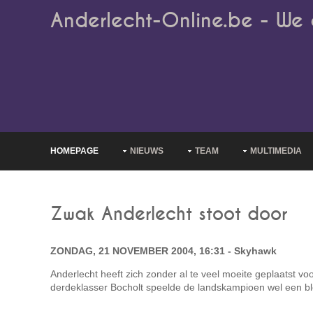
Anderlecht-Online.be - We 
HOMEPAGE
NIEUWS
TEAM
MULTIMEDIA
Zwak Anderlecht stoot door
ZONDAG, 21 NOVEMBER 2004, 16:31 - Skyhawk
Anderlecht heeft zich zonder al te veel moeite geplaatst voo
derdeklasser Bocholt speelde de landskampioen wel een ble