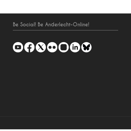
Be Social! Be Anderlecht-Online!