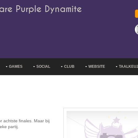
are Purple Dynamite
GAMES
SOCIAL
CLUB
WEBSITE
TAALKEU
r achtste finales. Maar bij
ke partij.