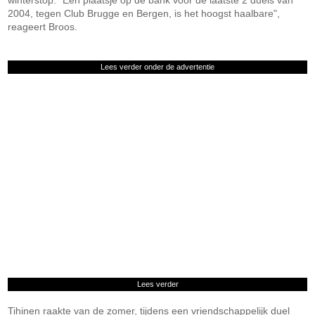
winterstop. "Een plaatsje op de bank voor de laatste 2 duels van
2004, tegen Club Brugge en Bergen, is het hoogst haalbare",
reageert Broos.
Lees verder onder de advertentie
Lees verder
Tihinen raakte van de zomer, tijdens een vriendschappelijk duel