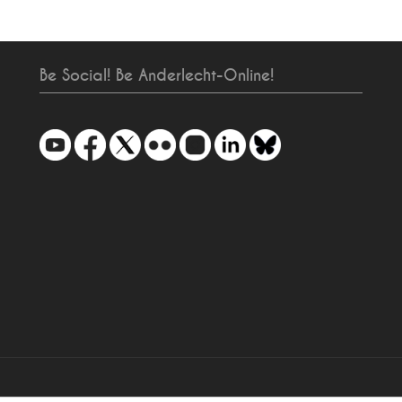
Be Social! Be Anderlecht-Online!