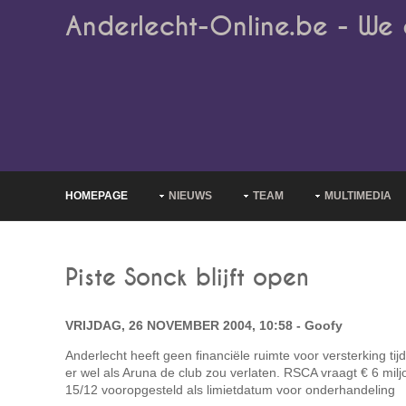
Anderlecht-Online.be - We 
HOMEPAGE
NIEUWS
TEAM
MULTIMEDIA
Piste Sonck blijft open
VRIJDAG, 26 NOVEMBER 2004, 10:58 - Goofy
Anderlecht heeft geen financiële ruimte voor versterking ti
er wel als Aruna de club zou verlaten. RSCA vraagt € 6 milj
15/12 vooropgesteld als limietdatum voor onderhandeling