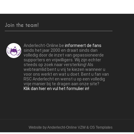
Join the team!
Anderlecht-Online.be
informeert de fans
sinds het jaar 2000 en draait sinds dan
volledig door de inzet van gepassioneerde
supporters en vrijwilligers. Wij zijn echter
steeds op zoek naar versterking! Als
webteamlid bent u vrij te kiezen wanneer u
voor ons werkt en wat u doet. Bent u fan van
RSC Anderlecht en wenst u op een volledig
vrije manier bij te dragen aan onze site?
Klik dan hier en vul het formulier in!
Website by
Anderlecht-Online VZW
&
OS Templates