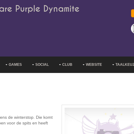
are Purple Dynamite
GAMES
SOCIAL
CLUB
WEBSITE
TAALKEU
jdens de winterstop. Die komt
oen voor de spits en heeft