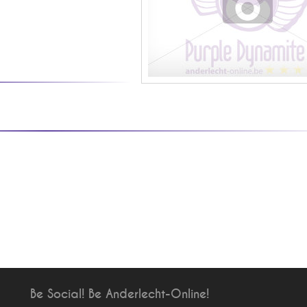
Be Social! Be Anderlecht-Online!