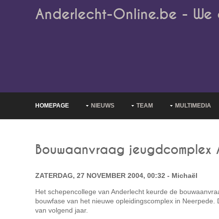
Anderlecht-Online.be - We 
HOMEPAGE
NIEUWS
TEAM
MULTIMEDIA
Bouwaanvraag jeugdcomplex A
ZATERDAG, 27 NOVEMBER 2004, 00:32 - Michaël
Het schepencollege van Anderlecht keurde de bouwaanvra
bouwfase van het nieuwe opleidingscomplex in Neerpede. D
van volgend jaar.