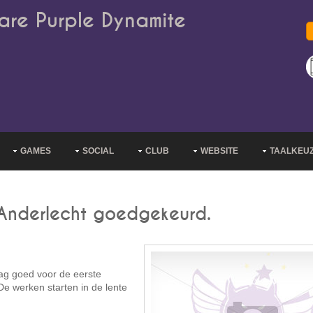
are Purple Dynamite
GAMES
SOCIAL
CLUB
WEBSITE
TAALKEU
nderlecht goedgekeurd.
ag goed voor de eerste
e werken starten in de lente