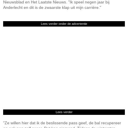
Nieuwsblad en Het Laatste Nieuws. "Ik speel negen jaar bij
Anderlecht en dit is de zwaarste klap uit mijn carrière."
Lees verder onder de advertentie
Lees verder
"Ze willen hier dat ik de beslissende pass geef, de bal recupereer