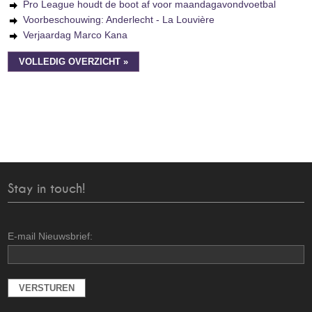
Pro League houdt de boot af voor maandagavondvoetbal
Voorbeschouwing: Anderlecht - La Louvière
Verjaardag Marco Kana
VOLLEDIG OVERZICHT »
Stay in touch!
E-mail Nieuwsbrief: