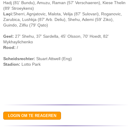
Hadj (81' Bundu), Amuzu, Raman (57' Verschaeren), Kiese Thelin
(89' Stroeykens)
Laçi:
Sherri, Agnjatovic, Malota, Velija (87' Sulovari), Roganovic,
Zarubica, Lushkja (87' Arb. Deliu), Shehu, Ademi (59' Ziko),
Guindo, Zilfiu (79' Qato)
Geel:
27' Shehu, 37' Sardella, 45' Olsson, 70' Hoedt, 82'
Mykhaylichenko
Rood:
/
Scheidsrechter:
Stuart Attwell (Eng)
Stadion:
Lotto Park