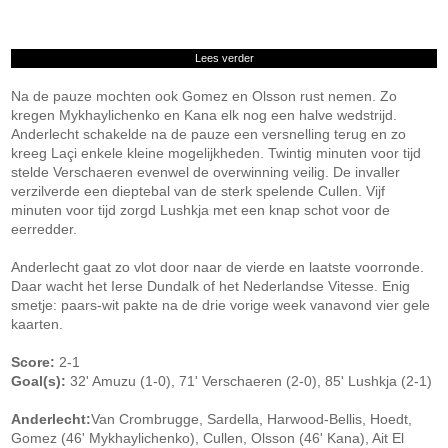
Lees verder
Na de pauze mochten ook Gomez en Olsson rust nemen. Zo
kregen Mykhaylichenko en Kana elk nog een halve wedstrijd.
Anderlecht schakelde na de pauze een versnelling terug en zo
kreeg Laçi enkele kleine mogelijkheden. Twintig minuten voor tijd
stelde Verschaeren evenwel de overwinning veilig. De invaller
verzilverde een dieptebal van de sterk spelende Cullen. Vijf
minuten voor tijd zorgd Lushkja met een knap schot voor de
eerredder.
Anderlecht gaat zo vlot door naar de vierde en laatste voorronde.
Daar wacht het Ierse Dundalk of het Nederlandse Vitesse. Enig
smetje: paars-wit pakte na de drie vorige week vanavond vier gele
kaarten.
Score:
2-1
Goal(s):
32' Amuzu (1-0), 71' Verschaeren (2-0), 85' Lushkja (2-1)
Anderlecht:
Van Crombrugge, Sardella, Harwood-Bellis, Hoedt,
Gomez (46' Mykhaylichenko), Cullen, Olsson (46' Kana), Ait El