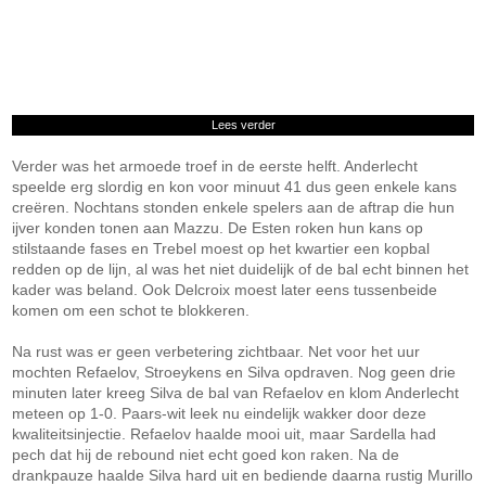
Lees verder
Verder was het armoede troef in de eerste helft. Anderlecht
speelde erg slordig en kon voor minuut 41 dus geen enkele kans
creëren. Nochtans stonden enkele spelers aan de aftrap die hun
ijver konden tonen aan Mazzu. De Esten roken hun kans op
stilstaande fases en Trebel moest op het kwartier een kopbal
redden op de lijn, al was het niet duidelijk of de bal echt binnen het
kader was beland. Ook Delcroix moest later eens tussenbeide
komen om een schot te blokkeren.
Na rust was er geen verbetering zichtbaar. Net voor het uur
mochten Refaelov, Stroeykens en Silva opdraven. Nog geen drie
minuten later kreeg Silva de bal van Refaelov en klom Anderlecht
meteen op 1-0. Paars-wit leek nu eindelijk wakker door deze
kwaliteitsinjectie. Refaelov haalde mooi uit, maar Sardella had
pech dat hij de rebound niet echt goed kon raken. Na de
drankpauze haalde Silva hard uit en bediende daarna rustig Murillo