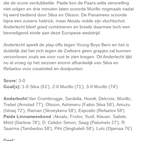
die de score verdubbelde. Paide kon de Paars-witte versnelling
niet volgen en drie minuten laten scoorde Murillo nogmaals nadat
hij werd bediend door Silva en Olsson. De Panamees scoorde
bijna een zuivere hattrick, maar Aksalu redde zijn vluchtschot.
Anderlecht bleef goed combineren en breide daarmee toch een
bevredigend einde aan deze Europese wedstrijd.
Anderlecht speelt de play-offs tegen Young Boys Bern en het is
duidelijk dat het zich tegen de Zwitsers geen grapjes zal kunnen
veroorloven zoals we voor rust te zien kregen. Dit Anderlecht lijkt
nu al vroeg op het seizoen enorm afhankelijk van Silva en
Refaelov voor creativiteit en doelpunten.
Score:
3-0
Goal(s):
1-0 Silva (61'), 2-0 Murillo (71'), 3-0 Murillo (74')
Anderlecht:
Van Crombrugge, Sardella, Hoedt, Delcroix, Murillo,
Trebel (Arnstad 77'), Olsson, Ashimeru (Fabio Silva 58'), Amuzu
(Ishaq 72'), Raman (Stroeykens 58'), Esposito (Refaelov 58')
Paide Linnameeskond :
Aksalu, Frolov, Yusif, Klavan, Saliste,
Mööl (Darboe 78'), D. Celidor Simon, Saag (Palumets 27'), R.
Saarma (Tambedou 58'), Piht (Singhateh 58'), Luts (Ojamaa 76')
Geel: