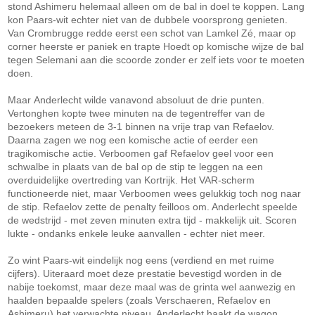
stond Ashimeru helemaal alleen om de bal in doel te koppen. Lang
kon Paars-wit echter niet van de dubbele voorsprong genieten.
Van Crombrugge redde eerst een schot van Lamkel Zé, maar op
corner heerste er paniek en trapte Hoedt op komische wijze de bal
tegen Selemani aan die scoorde zonder er zelf iets voor te moeten
doen.
Maar Anderlecht wilde vanavond absoluut de drie punten.
Vertonghen kopte twee minuten na de tegentreffer van de
bezoekers meteen de 3-1 binnen na vrije trap van Refaelov.
Daarna zagen we nog een komische actie of eerder een
tragikomische actie. Verboomen gaf Refaelov geel voor een
schwalbe in plaats van de bal op de stip te leggen na een
overduidelijke overtreding van Kortrijk. Het VAR-scherm
functioneerde niet, maar Verboomen wees gelukkig toch nog naar
de stip. Refaelov zette de penalty feilloos om. Anderlecht speelde
de wedstrijd - met zeven minuten extra tijd - makkelijk uit. Scoren
lukte - ondanks enkele leuke aanvallen - echter niet meer.
Zo wint Paars-wit eindelijk nog eens (verdiend en met ruime
cijfers). Uiteraard moet deze prestatie bevestigd worden in de
nabije toekomst, maar deze maal was de grinta wel aanwezig en
haalden bepaalde spelers (zoals Verschaeren, Refaelov en
Ashimeru) het verwachte niveau. Anderlecht haakt de wagon