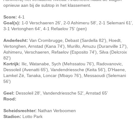
opnieuw aan bij de subtop in het klassement.
Score:
4-1
Goal(s):
1-0 Verschaeren 26', 2-0 Ashimeru 58', 2-1 Selemani 61',
3-1 Vertonghen 64', 4-1 Refaelov 75' (pen)
Anderlecht:
Van Crombrugge, Debast (Sardella 82'), Hoedt,
Vertonghen, Arnstad (Kana 74'), Murillo, Amuzu (Duranville 17'),
Ashimeru, Verschaeren, Refaelov (Esposito 74'), Silva (Delcroix
82')
Kortrijk:
Ilic, Watanabe, Sych (Mehssatou 76'), Radovanovic,
Dessoleil (Avenatti 65'), Vandendriessche (Keita 56'), D'Haene,
Lamkel Zé, Tanaka, Loncar (Mbayo 76'), Messaoudi (Selemani
56')
Geel:
Dessoleil 28', Vandendriessche 52', Arnstad 65'
Rood:
Scheidsrechter:
Nathan Verboomen
Stadion:
Lotto Park