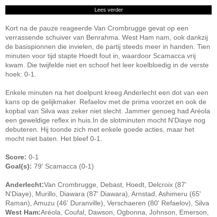
Lees verder
Kort na de pauze reageerde Van Crombrugge gevat op een
verrassende schuiver van Benrahma. West Ham nam, ook dankzij
de basispionnen die invielen, de partij steeds meer in handen. Tien
minuten voor tijd stapte Hoedt fout in, waardoor Scamacca vrij
kwam. Die twijfelde niet en schoof het leer koelbloedig in de verste
hoek: 0-1.
Enkele minuten na het doelpunt kreeg Anderlecht een dot van een
kans op de gelijkmaker. Refaelov met de prima voorzet en ook de
kopbal van Silva was zeker niet slecht. Jammer genoeg had Aréola
een geweldige reflex in huis.In de slotminuten mocht N'Diaye nog
debuteren. Hij toonde zich met enkele goede acties, maar het
mocht niet baten. Het bleef 0-1.
Score:
0-1
Goal(s):
79' Scamacca (0-1)
Anderlecht:
Van Crombrugge, Debast, Hoedt, Delcroix (87'
N'Diaye), Murillo, Diawara (87' Diawara), Arnstad, Ashimeru (65'
Raman), Amuzu (46' Duranville), Verschaeren (80' Refaelov), Silva
West Ham:
Aréola, Coufal, Dawson, Ogbonna, Johnson, Emerson,