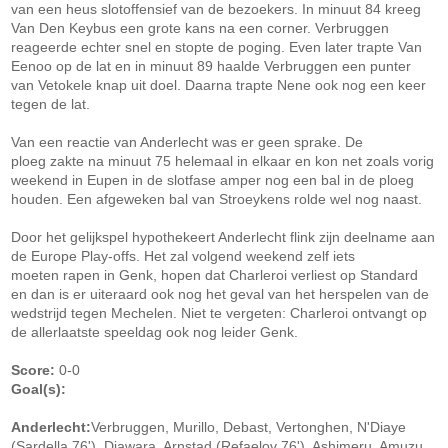
van een heus slotoffensief van de bezoekers. In minuut 84 kreeg
Van Den Keybus een grote kans na een corner. Verbruggen
reageerde echter snel en stopte de poging. Even later trapte Van
Eenoo op de lat en in minuut 89 haalde Verbruggen een punter
van Vetokele knap uit doel. Daarna trapte Nene ook nog een keer
tegen de lat.
Van een reactie van Anderlecht was er geen sprake. De
ploeg zakte na minuut 75 helemaal in elkaar en kon net zoals vorig
weekend in Eupen in de slotfase amper nog een bal in de ploeg
houden. Een afgeweken bal van Stroeykens rolde wel nog naast.
Door het gelijkspel hypothekeert Anderlecht flink zijn deelname aan
de Europe Play-offs. Het zal volgend weekend zelf iets
moeten rapen in Genk, hopen dat Charleroi verliest op Standard
en dan is er uiteraard ook nog het geval van het herspelen van de
wedstrijd tegen Mechelen. Niet te vergeten: Charleroi ontvangt op
de allerlaatste speeldag ook nog leider Genk.
Score:
0-0
Goal(s):
Anderlecht:
Verbruggen, Murillo, Debast, Vertonghen, N'Diaye
(Sardella 76'), Diawara, Arnstad (Refaelov 76'), Ashimeru, Amuzu