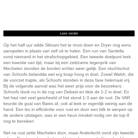
Lees verder
Op het half uur wilde Slimani het te mooi doen en Dryer nog eens
aanspelen in plaats van zelf uit te halen. Een run van Sardella
vond niemand in het strafschopgebied. Een tweede doelpunt leek
een kwestie van tijd, maar bij een zeldzame tegenprik van
Mechelen stonden de borden echter weer gelijk. Een vluchtschot
van Schoofs belandde wel erg knap hoog in doel. Zowel Walsh, die
de voorzet trapte, als Schoofs stonden in deze fase helemaal vrij.
Bij de volgende aanval was het weer prijs voor de bezoekers.
Schoofs dook nu in de rug van Debast en tikte de 1-2 in doel. En
het had niet veel gescheeld of het stond 1-3 aan de rust. De VAR
keurde de goal van Bates af, ook al leek er eigenlijk weinig aan de
hand. Een les in efficiëntie voor rust en door een blik te werpen op
de andere uitslagen, was er een heus mirakel nodig om de top-8
nog te bereiken.
Net na rust zette Mechelen door, maar Anderlecht vond zijn tweede