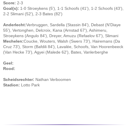
Score:
2-3
Goal(s):
1-0 Stroeykens (5'), 1-1 Schoofs (41'), 1-2 Schoofs (43'),
2-2 Slimani (52'), 2-3 Bates (82')
Anderlecht:
Verbruggen, Sardella (Stassin 84'), Debast (N'Diaye
55'), Vertonghen, Delcroix, Kana (Arnstad 67'), Ashimeru,
Stroeykens (Angulo 84'), Dreyer, Amuzu (Refaelov 67'), Slimani
Mechelen:
Coucke, Wouters, Walsh (Swers 73'), Hairemans (Da
Cruz 73'), Storm (Bafdili 84'), Lavalée, Schoofs, Van Hoorenbeeck
(Van Hecke 73'), Agyei (Malede 62'), Bates, Vanlerberghe
Geel:
Rood:
Scheidsrechter:
Nathan Verboomen
Stadion:
Lotto Park