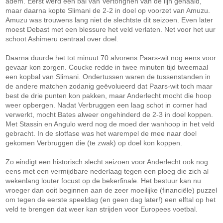
adem. Eerst werd een bal van Vertonghen van de lijn gehaald,
maar daarna kopte Slimani de 2-2 in doel op voorzet van Amuzu.
Amuzu was trouwens lang niet de slechtste dit seizoen. Even later
moest Debast met een blessure het veld verlaten. Net voor het uur
schoot Ashimeru centraal over doel.
Daarna duurde het tot minuut 70 alvorens Paars-wit nog eens voor
gevaar kon zorgen. Coucke redde in twee minuten tijd tweemaal
een kopbal van Slimani. Ondertussen waren de tussenstanden in
de andere matchen zodanig geëvolueerd dat Paars-wit toch maar
best de drie punten kon pakken, maar Anderlecht mocht die hoop
weer opbergen. Nadat Verbruggen een laag schot in corner had
verwerkt, mocht Bates alweer ongehinderd de 2-3 in doel koppen.
Met Stassin en Angulo werd nog de moed der wanhoop in het veld
gebracht. In de slotfase was het warempel de mee naar doel
gekomen Verbruggen die (te zwak) op doel kon koppen.
Zo eindigt een historisch slecht seizoen voor Anderlecht ook nog
eens met een vermijdbare nederlaag tegen een ploeg die zich al
wekenlang louter focust op de bekerfinale. Het bestuur kan nu
vroeger dan ooit beginnen aan de zeer moeilijke (financiële) puzzel
om tegen de eerste speeldag (en geen dag later!) een elftal op het
veld te brengen dat weer kan strijden voor Europees voetbal.