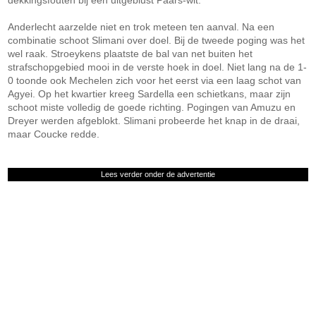
dekkingsfouten bij een uitgeblust Paars-wit.
Anderlecht aarzelde niet en trok meteen ten aanval. Na een
combinatie schoot Slimani over doel. Bij de tweede poging was het
wel raak. Stroeykens plaatste de bal van net buiten het
strafschopgebied mooi in de verste hoek in doel. Niet lang na de 1-
0 toonde ook Mechelen zich voor het eerst via een laag schot van
Agyei. Op het kwartier kreeg Sardella een schietkans, maar zijn
schoot miste volledig de goede richting. Pogingen van Amuzu en
Dreyer werden afgeblokt. Slimani probeerde het knap in de draai,
maar Coucke redde.
Lees verder onder de advertentie