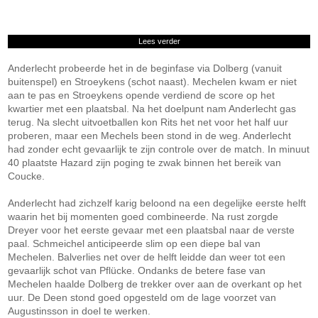
Lees verder
Anderlecht probeerde het in de beginfase via Dolberg (vanuit
buitenspel) en Stroeykens (schot naast). Mechelen kwam er niet
aan te pas en Stroeykens opende verdiend de score op het
kwartier met een plaatsbal. Na het doelpunt nam Anderlecht gas
terug. Na slecht uitvoetballen kon Rits het net voor het half uur
proberen, maar een Mechels been stond in de weg. Anderlecht
had zonder echt gevaarlijk te zijn controle over de match. In minuut
40 plaatste Hazard zijn poging te zwak binnen het bereik van
Coucke.
Anderlecht had zichzelf karig beloond na een degelijke eerste helft
waarin het bij momenten goed combineerde. Na rust zorgde
Dreyer voor het eerste gevaar met een plaatsbal naar de verste
paal. Schmeichel anticipeerde slim op een diepe bal van
Mechelen. Balverlies net over de helft leidde dan weer tot een
gevaarlijk schot van Pflücke. Ondanks de betere fase van
Mechelen haalde Dolberg de trekker over aan de overkant op het
uur. De Deen stond goed opgesteld om de lage voorzet van
Augustinsson in doel te werken.