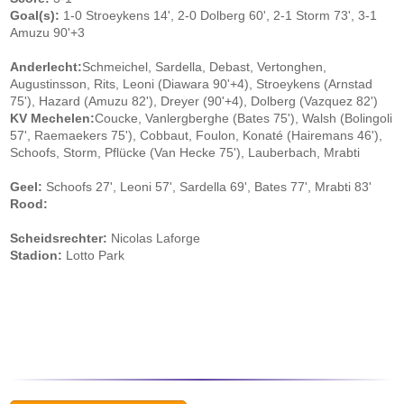
Goal(s):
1-0 Stroeykens 14', 2-0 Dolberg 60', 2-1 Storm 73', 3-1
Amuzu 90'+3
Anderlecht:
Schmeichel, Sardella, Debast, Vertonghen,
Augustinsson, Rits, Leoni (Diawara 90'+4), Stroeykens (Arnstad
75'), Hazard (Amuzu 82'), Dreyer (90'+4), Dolberg (Vazquez 82')
KV Mechelen:
Coucke, Vanlergberghe (Bates 75'), Walsh (Bolingoli
57', Raemaekers 75'), Cobbaut, Foulon, Konaté (Hairemans 46'),
Schoofs, Storm, Pflücke (Van Hecke 75'), Lauberbach, Mrabti
Geel:
Schoofs 27', Leoni 57', Sardella 69', Bates 77', Mrabti 83'
Rood:
Scheidsrechter:
Nicolas Laforge
Stadion:
Lotto Park