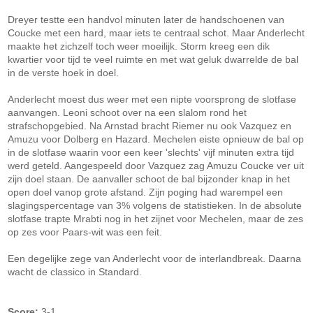
Dreyer testte een handvol minuten later de handschoenen van
Coucke met een hard, maar iets te centraal schot. Maar Anderlecht
maakte het zichzelf toch weer moeilijk. Storm kreeg een dik
kwartier voor tijd te veel ruimte en met wat geluk dwarrelde de bal
in de verste hoek in doel.
Anderlecht moest dus weer met een nipte voorsprong de slotfase
aanvangen. Leoni schoot over na een slalom rond het
strafschopgebied. Na Arnstad bracht Riemer nu ook Vazquez en
Amuzu voor Dolberg en Hazard. Mechelen eiste opnieuw de bal op
in de slotfase waarin voor een keer 'slechts' vijf minuten extra tijd
werd geteld. Aangespeeld door Vazquez zag Amuzu Coucke ver uit
zijn doel staan. De aanvaller schoot de bal bijzonder knap in het
open doel vanop grote afstand. Zijn poging had warempel een
slagingspercentage van 3% volgens de statistieken. In de absolute
slotfase trapte Mrabti nog in het zijnet voor Mechelen, maar de zes
op zes voor Paars-wit was een feit.
Een degelijke zege van Anderlecht voor de interlandbreak. Daarna
wacht de classico in Standard.
Score:
3-1