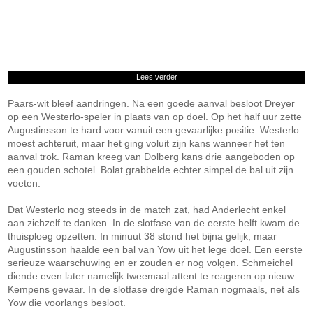
Lees verder
Paars-wit bleef aandringen. Na een goede aanval besloot Dreyer
op een Westerlo-speler in plaats van op doel. Op het half uur zette
Augustinsson te hard voor vanuit een gevaarlijke positie. Westerlo
moest achteruit, maar het ging voluit zijn kans wanneer het ten
aanval trok. Raman kreeg van Dolberg kans drie aangeboden op
een gouden schotel. Bolat grabbelde echter simpel de bal uit zijn
voeten.
Dat Westerlo nog steeds in de match zat, had Anderlecht enkel
aan zichzelf te danken. In de slotfase van de eerste helft kwam de
thuisploeg opzetten. In minuut 38 stond het bijna gelijk, maar
Augustinsson haalde een bal van Yow uit het lege doel. Een eerste
serieuze waarschuwing en er zouden er nog volgen. Schmeichel
diende even later namelijk tweemaal attent te reageren op nieuw
Kempens gevaar. In de slotfase dreigde Raman nogmaals, net als
Yow die voorlangs besloot.