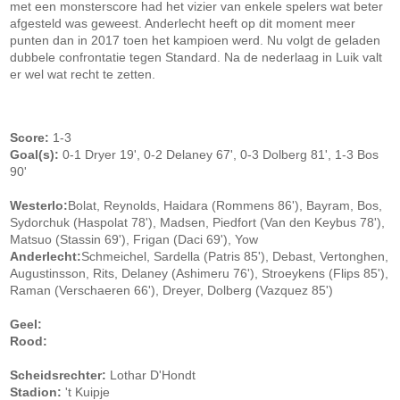
met een monsterscore had het vizier van enkele spelers wat beter
afgesteld was geweest. Anderlecht heeft op dit moment meer
punten dan in 2017 toen het kampioen werd. Nu volgt de geladen
dubbele confrontatie tegen Standard. Na de nederlaag in Luik valt
er wel wat recht te zetten.
Score:
1-3
Goal(s):
0-1 Dryer 19', 0-2 Delaney 67', 0-3 Dolberg 81', 1-3 Bos
90'
Westerlo:
Bolat, Reynolds, Haidara (Rommens 86'), Bayram, Bos,
Sydorchuk (Haspolat 78'), Madsen, Piedfort (Van den Keybus 78'),
Matsuo (Stassin 69'), Frigan (Daci 69'), Yow
Anderlecht:
Schmeichel, Sardella (Patris 85'), Debast, Vertonghen,
Augustinsson, Rits, Delaney (Ashimeru 76'), Stroeykens (Flips 85'),
Raman (Verschaeren 66'), Dreyer, Dolberg (Vazquez 85')
Geel:
Rood:
Scheidsrechter:
Lothar D'Hondt
Stadion:
't Kuipje