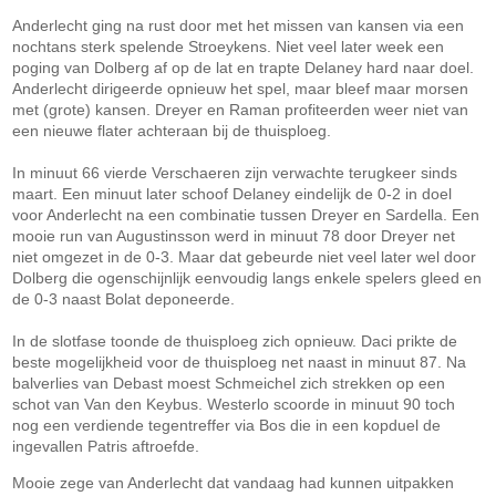
Anderlecht ging na rust door met het missen van kansen via een
nochtans sterk spelende Stroeykens. Niet veel later week een
poging van Dolberg af op de lat en trapte Delaney hard naar doel.
Anderlecht dirigeerde opnieuw het spel, maar bleef maar morsen
met (grote) kansen. Dreyer en Raman profiteerden weer niet van
een nieuwe flater achteraan bij de thuisploeg.
In minuut 66 vierde Verschaeren zijn verwachte terugkeer sinds
maart. Een minuut later schoof Delaney eindelijk de 0-2 in doel
voor Anderlecht na een combinatie tussen Dreyer en Sardella. Een
mooie run van Augustinsson werd in minuut 78 door Dreyer net
niet omgezet in de 0-3. Maar dat gebeurde niet veel later wel door
Dolberg die ogenschijnlijk eenvoudig langs enkele spelers gleed en
de 0-3 naast Bolat deponeerde.
In de slotfase toonde de thuisploeg zich opnieuw. Daci prikte de
beste mogelijkheid voor de thuisploeg net naast in minuut 87. Na
balverlies van Debast moest Schmeichel zich strekken op een
schot van Van den Keybus. Westerlo scoorde in minuut 90 toch
nog een verdiende tegentreffer via Bos die in een kopduel de
ingevallen Patris aftroefde.
Mooie zege van Anderlecht dat vandaag had kunnen uitpakken