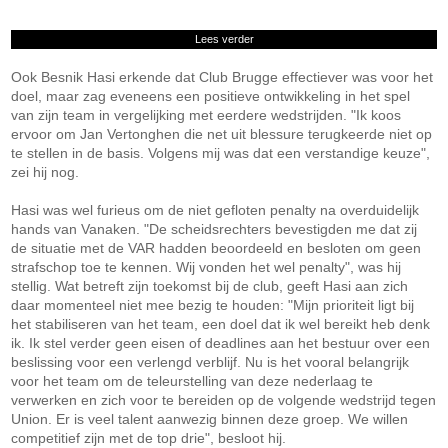
Lees verder
Ook Besnik Hasi erkende dat Club Brugge effectiever was voor het
doel, maar zag eveneens een positieve ontwikkeling in het spel
van zijn team in vergelijking met eerdere wedstrijden. "Ik koos
ervoor om Jan Vertonghen die net uit blessure terugkeerde niet op
te stellen in de basis. Volgens mij was dat een verstandige keuze",
zei hij nog.
Hasi was wel furieus om de niet gefloten penalty na overduidelijk
hands van Vanaken. "De scheidsrechters bevestigden me dat zij
de situatie met de VAR hadden beoordeeld en besloten om geen
strafschop toe te kennen. Wij vonden het wel penalty", was hij
stellig. Wat betreft zijn toekomst bij de club, geeft Hasi aan zich
daar momenteel niet mee bezig te houden: "Mijn prioriteit ligt bij
het stabiliseren van het team, een doel dat ik wel bereikt heb denk
ik. Ik stel verder geen eisen of deadlines aan het bestuur over een
beslissing voor een verlengd verblijf. Nu is het vooral belangrijk
voor het team om de teleurstelling van deze nederlaag te
verwerken en zich voor te bereiden op de volgende wedstrijd tegen
Union. Er is veel talent aanwezig binnen deze groep. We willen
competitief zijn met de top drie", besloot hij.