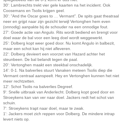
30': Lambrechts trekt vier gele kaarten na het incident. Ook
Coosemans en Tsolis krijgen geel.
30': "And the Oscar goes to … Vermant". De spits gaat theatraal
neer en grijpt naar zijn gezicht terwijl Vertonghen hem even
(onnodig) aanpakte bij de schouder na een onnodige fout.
27': Goede actie van Angulo. Rits wordt bediend en brengt voor
doel waar de bal voor een leeg doel wordt weggewerkt.
25': Dolberg kopt weer goed door. Nu komt Angulo in balbezit,
maar een schot kan hij niet afleveren.
22': Dolberg devieert een voorzet van Hazard achter het
steunbeen. De bal belandt tegen de paal.
20': Vertonghen maakt een steekbal onschadelijk.
14': 0-1. Na balverlies stuurt Vanaken meteen Tsolis diep die
Vermant centraal aanspeelt. Hey en Vertonghen kunnen het niet
meer rechtzetten.
12': Schot Tsolis na balverlies Degreef.
9': Snelle uitbraak van Anderlecht. Dolberg kopt goed door en
Stroeykens kan van ver naar doel. Jackers redt het schot van
schuin.
7': Stroeykens trapt naar doel, maar te zwak.
1': Jackers moet zich reppen voor Dolberg. De mindere intrap
levert niets op.