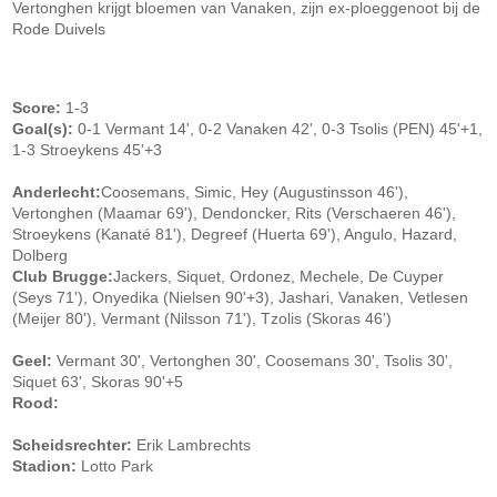
Vertonghen krijgt bloemen van Vanaken, zijn ex-ploeggenoot bij de
Rode Duivels
Score:
1-3
Goal(s):
0-1 Vermant 14', 0-2 Vanaken 42', 0-3 Tsolis (PEN) 45'+1,
1-3 Stroeykens 45'+3
Anderlecht:
Coosemans, Simic, Hey (Augustinsson 46'),
Vertonghen (Maamar 69'), Dendoncker, Rits (Verschaeren 46'),
Stroeykens (Kanaté 81'), Degreef (Huerta 69'), Angulo, Hazard,
Dolberg
Club Brugge:
Jackers, Siquet, Ordonez, Mechele, De Cuyper
(Seys 71'), Onyedika (Nielsen 90'+3), Jashari, Vanaken, Vetlesen
(Meijer 80'), Vermant (Nilsson 71'), Tzolis (Skoras 46')
Geel:
Vermant 30', Vertonghen 30', Coosemans 30', Tsolis 30',
Siquet 63', Skoras 90'+5
Rood:
Scheidsrechter:
Erik Lambrechts
Stadion:
Lotto Park