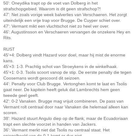
50': Oneydika trapt op de voet van Dolberg in het
strafschopgebied. Waarom is dit geen strafschop?!
47': Net zoals vorige week balverlies van Verschaeren. Het zorgt
uiteindelijk een vrije trap voor Brugge. De Cuyper schiet over.
47': Vermant mikt een vluchtschot niet zo heel ver over.
46': Augustinsson en Verschaeren vervangen de onzekere Hey en
Rits.
RUST
45'+4: Dolberg vindt Hazard voor doel, maar hij mist de enorme
kans.
45'+3: 1-3. Prachtig schot van Stroeykens in de winkelhaak.
45'+1: 0-3. Tsolis scoort vanop de stip. De eerste penalty die tegen
Coosemans wordt gescoord dit seizoen.
44': Penalty voor Club Brugge. Vertonghen komt te laat en Tsolis
gaat neer. De kapitein heeft geluk dat Lambrechts hem geen
tweede geel geeft.
42': 0-2 Vanaken. Brugge mag vrijuit combineren. De pass van
Vermant rolt centraal door naar Vanaken die helemaal alleen kan
scoren.
38': Hazard stuurt Angulo diep op de flank, maar de Ecuadoriaan
trapt een slechte voorzet in handen van Jackers.
36': Vermant merkt niet dat Tsolis nu centraal staat. Het
spiegelbeeld van de 0-1 komt er dus niet.