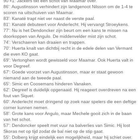
90'+1: Jackers tikt een schot van Maamar over.
86': Augustinsson verhindert zijn landgenoot Nilsson om de 1-4 te
scoren na uitschuiven van Maamar.
83': Kanaté trapt niet ver naast de verste paal.
81': Kanaté debuteert voor Anderlecht. Hij vervangt Stroeykens.
77': Nu is het Dendoncker zijn beurt om een kans te missen na
doorkoppen van Angulo. De middenvelder mist zijn schot.
74': Verschaeren kan draaien en trappen.
70': Huerta knalt van dichtbij recht in de edele delen van Vermant
die even KO gaat.
69': Vertonghen wordt gewisseld voor Maamar. Ook Huerta valt in
voor Degreef.
67': Goede voorzet van Augustinsson, maar er staat gewoon
niemand aan de tweede paal.
65': Simic en Coosemans hinderen Vanaken.
62': Degreef is duidelijk opgenaaid. Hij reageert overdreven na een
fout van Siquet.
60': Anderlecht moet dringend op zoek naar spelers die een deftige
corner kunnen nemen.
58': Grote kans voor Angulo, maar Mechele gooit zich in de baan
van het schot.
57': Dendoncker speelt met vuur na balverlies van Simic. Hij lost
Skoras net op tijd zodat de bal niet op de stip gaat.
55': Dolberg krijgt eindelijk een mogelijkheid, maar hij schiet over.