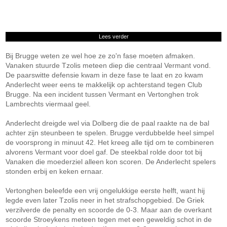
Lees verder
Bij Brugge weten ze wel hoe ze zo'n fase moeten afmaken.
Vanaken stuurde Tzolis meteen diep die centraal Vermant vond.
De paarswitte defensie kwam in deze fase te laat en zo kwam
Anderlecht weer eens te makkelijk op achterstand tegen Club
Brugge. Na een incident tussen Vermant en Vertonghen trok
Lambrechts viermaal geel.
Anderlecht dreigde wel via Dolberg die de paal raakte na de bal
achter zijn steunbeen te spelen. Brugge verdubbelde heel simpel
de voorsprong in minuut 42. Het kreeg alle tijd om te combineren
alvorens Vermant voor doel gaf. De steekbal rolde door tot bij
Vanaken die moederziel alleen kon scoren. De Anderlecht spelers
stonden erbij en keken ernaar.
Vertonghen beleefde een vrij ongelukkige eerste helft, want hij
legde even later Tzolis neer in het strafschopgebied. De Griek
verzilverde de penalty en scoorde de 0-3. Maar aan de overkant
scoorde Stroeykens meteen tegen met een geweldig schot in de