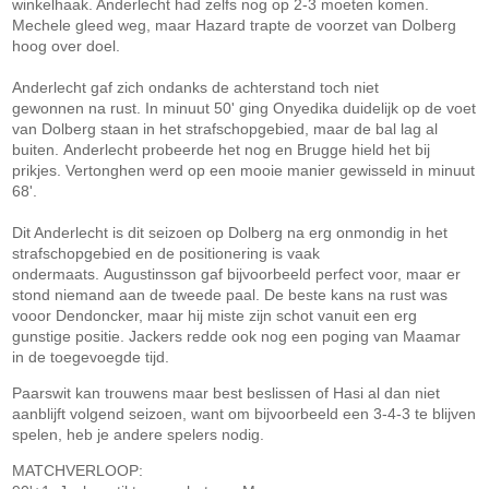
winkelhaak. Anderlecht had zelfs nog op 2-3 moeten komen.
Mechele gleed weg, maar Hazard trapte de voorzet van Dolberg
hoog over doel.
Anderlecht gaf zich ondanks de achterstand toch niet
gewonnen na rust. In minuut 50' ging Onyedika duidelijk op de voet
van Dolberg staan in het strafschopgebied, maar de bal lag al
buiten. Anderlecht probeerde het nog en Brugge hield het bij
prikjes. Vertonghen werd op een mooie manier gewisseld in minuut
68'.
Dit Anderlecht is dit seizoen op Dolberg na erg onmondig in het
strafschopgebied en de positionering is vaak
ondermaats. Augustinsson gaf bijvoorbeeld perfect voor, maar er
stond niemand aan de tweede paal. De beste kans na rust was
vooor Dendoncker, maar hij miste zijn schot vanuit een erg
gunstige positie. Jackers redde ook nog een poging van Maamar
in de toegevoegde tijd.
Paarswit kan trouwens maar best beslissen of Hasi al dan niet
aanblijft volgend seizoen, want om bijvoorbeeld een 3-4-3 te blijven
spelen, heb je andere spelers nodig.
MATCHVERLOOP: