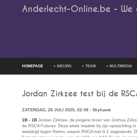
Anderlecht-Online.be - We 
HOMEPAGE
NIEUWS
TEAM
MULTIMEDIA
Jordan Zirkzee test bij de RSC
ZATERDAG, 26 JULI 2025, 02:49 - Skyhawk
1B
-
1B
Jordan Zirkzee, de jongere broer van Joshua Zirkze
de RSCA Futures. Deze week maakte hij zijn opwachting in
wedstrijd tegen Reims, waarin RSCA met 0-1 zegevierde. De