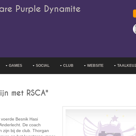
are Purple Dynamite
GAMES
SOCIAL
CLUB
WEBSITE
TAALKEU
zijn met RSCA"
 voerde Besnik Hasi
 Anderlecht. De coach
n zijn bij de club. Thorgan