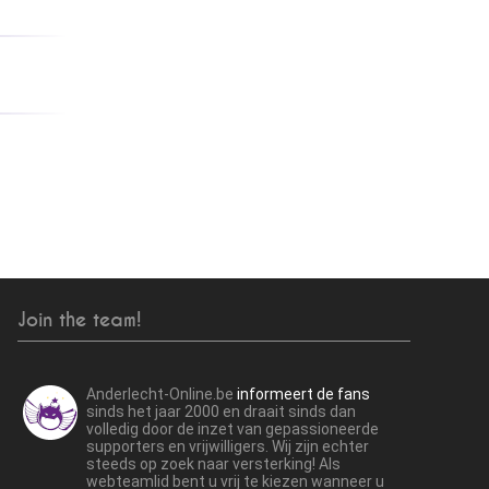
Join the team!
Anderlecht-Online.be
informeert de fans
sinds het jaar 2000 en draait sinds dan
volledig door de inzet van gepassioneerde
supporters en vrijwilligers. Wij zijn echter
steeds op zoek naar versterking! Als
webteamlid bent u vrij te kiezen wanneer u