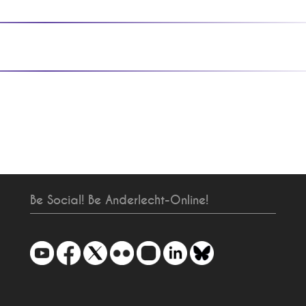
Be Social! Be Anderlecht-Online!