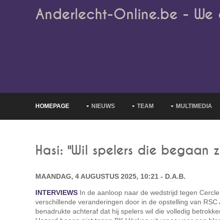
Anderlecht-Online.be - We 
HOMEPAGE
NIEUWS
TEAM
MULTIMEDIA
Hasi: "Wil spelers die begaan 
MAANDAG, 4 AUGUSTUS 2025, 10:21 - D.A.B.
INTERVIEWS
In de aanloop naar de wedstrijd tegen Cercle
verschillende veranderingen door in de opstelling van RSC
benadrukte achteraf dat hij spelers wil die volledig betrokke