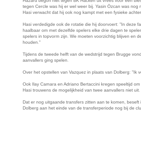
Hazard begon niet tegen BK Häcken uit vrees voor een ble
tegen Cercle was hij er wel weer bij. Yasin Özcan was nog n
Hasi verwacht dat hij ook nog kampt met een fysieke achte
Hasi verdedigde ook de rotatie die hij doorvoert: "In deze fa
haalbaar om met dezelfde spelers elke drie dagen te spelen
spelers in topvorm zijn. We moeten voorzichtig blijven en 
houden."
Tijdens de tweede helft van de wedstrijd tegen Brugge vond
aanvallers ging spelen.
Over het opstellen van Vazquez in plaats van Dolberg: "Ik v
Ook Ilay Camara en Adriano Bertaccini kregen speeltijd om 
Hasi trouwens de mogelijkheid van twee aanvallers niet uit.
Dat er nog uitgaande transfers zitten aan te komen, beseft
Dolberg aan het einde van de transferperiode nog bij de club 