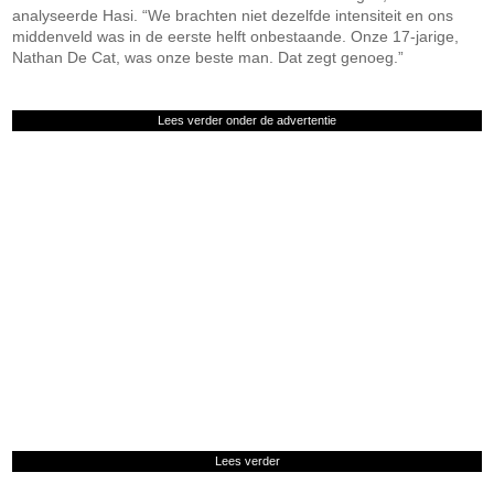
analyseerde Hasi. “We brachten niet dezelfde intensiteit en ons
middenveld was in de eerste helft onbestaande. Onze 17-jarige,
Nathan De Cat, was onze beste man. Dat zegt genoeg.”
Lees verder onder de advertentie
Lees verder