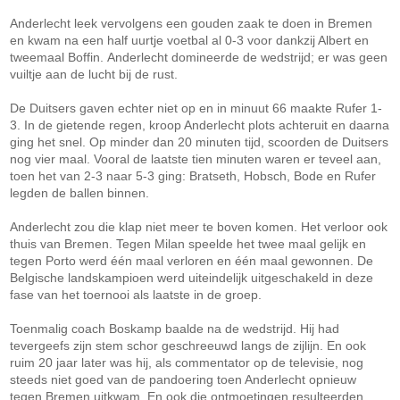
Anderlecht leek vervolgens een gouden zaak te doen in Bremen
en kwam na een half uurtje voetbal al 0-3 voor dankzij Albert en
tweemaal Boffin. Anderlecht domineerde de wedstrijd; er was geen
vuiltje aan de lucht bij de rust.
De Duitsers gaven echter niet op en in minuut 66 maakte Rufer 1-
3. In de gietende regen, kroop Anderlecht plots achteruit en daarna
ging het snel. Op minder dan 20 minuten tijd, scoorden de Duitsers
nog vier maal. Vooral de laatste tien minuten waren er teveel aan,
toen het van 2-3 naar 5-3 ging: Bratseth, Hobsch, Bode en Rufer
legden de ballen binnen.
Anderlecht zou die klap niet meer te boven komen. Het verloor ook
thuis van Bremen. Tegen Milan speelde het twee maal gelijk en
tegen Porto werd één maal verloren en één maal gewonnen. De
Belgische landskampioen werd uiteindelijk uitgeschakeld in deze
fase van het toernooi als laatste in de groep.
Toenmalig coach Boskamp baalde na de wedstrijd. Hij had
tevergeefs zijn stem schor geschreeuwd langs de zijlijn. En ook
ruim 20 jaar later was hij, als commentator op de televisie, nog
steeds niet goed van de pandoering toen Anderlecht opnieuw
tegen Bremen uitkwam. En ook die ontmoetingen resulteerden