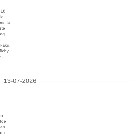
018,
le
ons te
ste
oeg
et
ukaku,
Michy
it
13-07-2026
in
lfde
gen
den