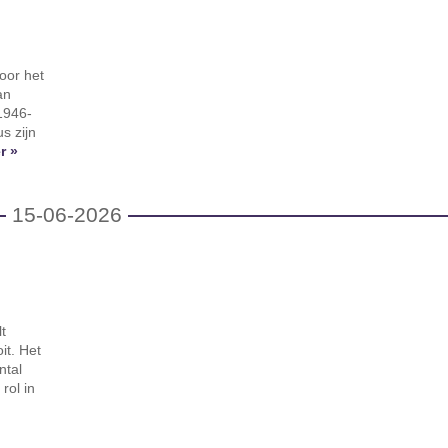
oor het
an
 1946-
s zijn
r »
15-06-2026
t
it. Het
ntal
rol in