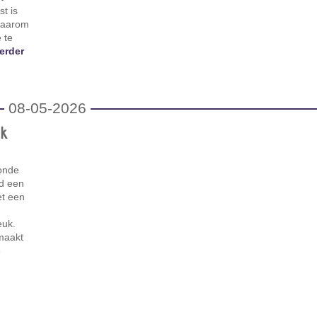
st is
 Daarom
 te
erder
08-05-2026
k
onde
rd een
et een
euk.
 maakt
e