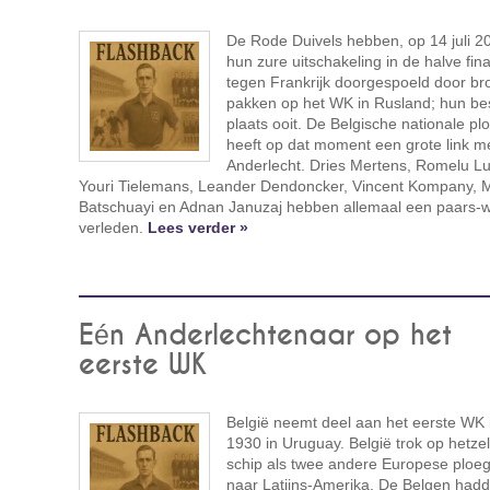
De Rode Duivels hebben, op 14 juli 2
hun zure uitschakeling in de halve fina
tegen Frankrijk doorgespoeld door br
pakken op het WK in Rusland; hun be
plaats ooit. De Belgische nationale pl
heeft op dat moment een grote link m
Anderlecht. Dries Mertens, Romelu L
Youri Tielemans, Leander Dendoncker, Vincent Kompany, 
Batschuayi en Adnan Januzaj hebben allemaal een paars-w
verleden.
Lees verder »
Eén Anderlechtenaar op het
eerste WK
België neemt deel aan het eerste WK 
1930 in Uruguay. België trok op hetze
schip als twee andere Europese ploe
naar Latijns-Amerika. De Belgen had