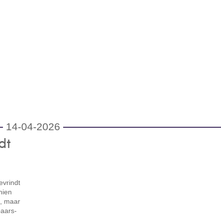
14-04-2026
dt
evrindt
hien
t, maar
paars-