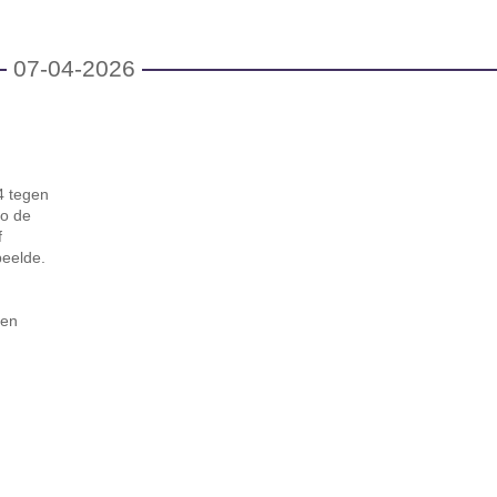
07-04-2026
4 tegen
zo de
f
peelde.
nen