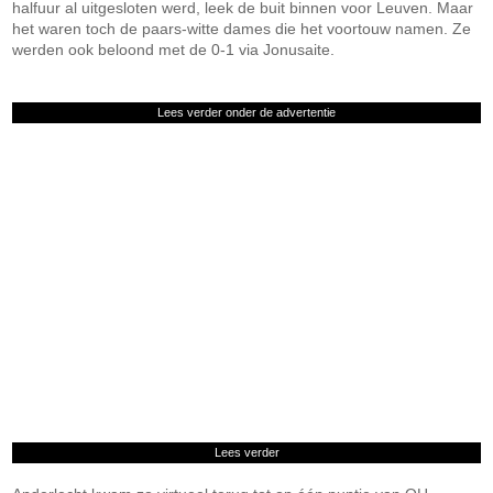
halfuur al uitgesloten werd, leek de buit binnen voor Leuven. Maar
het waren toch de paars-witte dames die het voortouw namen. Ze
werden ook beloond met de 0-1 via Jonusaite.
Lees verder onder de advertentie
Lees verder