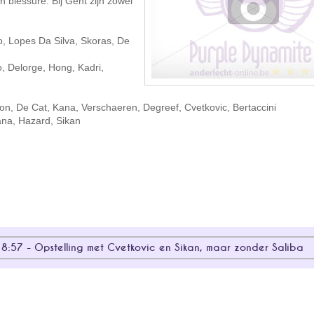
jn blessure. Bij Gent zijn zowel
o, Lopes Da Silva, Skoras, De
, Delorge, Hong, Kadri,
n, De Cat, Kana, Verschaeren, Degreef, Cvetkovic, Bertaccini
ana, Hazard, Sikan
:57 - Opstelling met Cvetkovic en Sikan, maar zonder Saliba