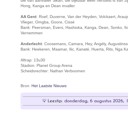
die van aanvaller Sikan, die bijkbaar weer hersteld is van zi
Hong, Kanga en Dean invaller.
AA Gent
: Roef, Duverne, Van der Heyden, Volckaert, Arauj
Vlieger, Omgba, Goore, Cissé
Bank: Peersman, Evers, Hashioka, Kanga, Dean, Sonko, Ito
Vernemmen
Anderlecht
: Coosemans, Camara, Hey, Angély, Augustinsso
Bank: Heekeren, Maamar, Ilic, Kanaté, Huerta, Rits, Nga K
Aftrap: 13u30
Stadion: Planet Group Arena
Scheidsrechter: Nathan Verboomen
Bron:
Het Laatste Nieuws
Leestip:
donderdag, 6 augustus 2026, 18