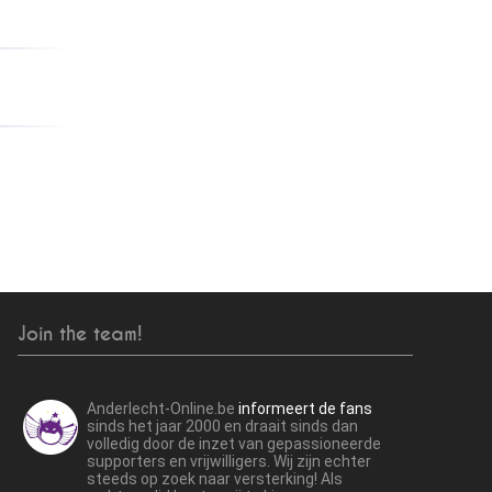
Join the team!
Anderlecht-Online.be
informeert de fans
sinds het jaar 2000 en draait sinds dan
volledig door de inzet van gepassioneerde
supporters en vrijwilligers. Wij zijn echter
steeds op zoek naar versterking! Als