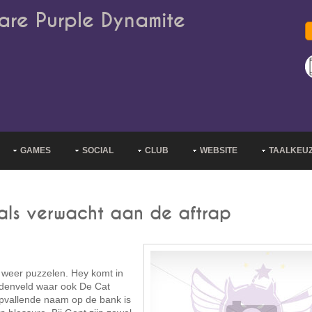
are Purple Dynamite
GAMES
SOCIAL
CLUB
WEBSITE
TAALKEU
oals verwacht aan de aftrap
 weer puzzelen. Hey komt in
ddenveld waar ook De Cat
 opvallende naam op de bank is