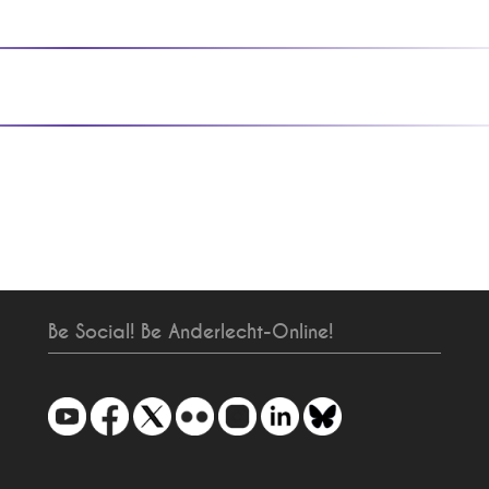
Be Social! Be Anderlecht-Online!