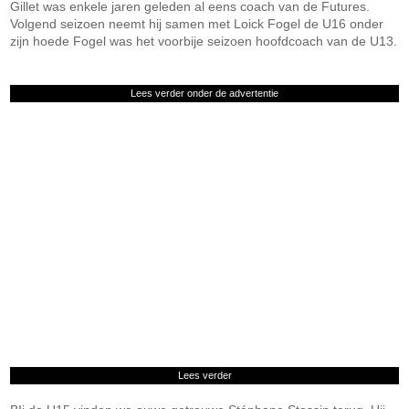
Gillet was enkele jaren geleden al eens coach van de Futures.
Volgend seizoen neemt hij samen met Loick Fogel de U16 onder
zijn hoede Fogel was het voorbije seizoen hoofdcoach van de U13.
Lees verder onder de advertentie
Lees verder