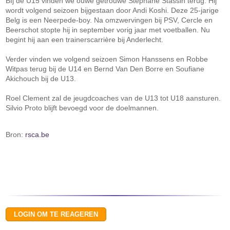
BIj de U15 vinden we ouwe getrouwe Stéphane Stassin terug. Hij
wordt volgend seizoen bijgestaan door Andi Koshi. Deze 25-jarige
Belg is een Neerpede-boy. Na omzwervingen bij PSV, Cercle en
Beerschot stopte hij in september vorig jaar met voetballen. Nu
begint hij aan een trainerscarrière bij Anderlecht.
Verder vinden we volgend seizoen Simon Hanssens en Robbe
Witpas terug bij de U14 en Bernd Van Den Borre en Soufiane
Akichouch bij de U13.
Roel Clement zal de jeugdcoaches van de U13 tot U18 aansturen.
Silvio Proto blijft bevoegd voor de doelmannen.
Bron:
rsca.be