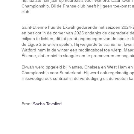
het laatste half jaar op huurbasis voor Watford. Daar kwam h
Championship. Bij de Franse club heeft hij geen toekomst 
club.
Saint-Étienne huurde Ekwah gedurende het seizoen 2024-
en besloot in de zomer van 2025 ondanks de degradatie d
miljoen te lichten, dit tot groot ongenoegen van de speler di
de Ligue 2 te willen spelen. Hij weigerde te trainen en kwa
Watford hem in de winter een reddingsboei toe wierp. Maar g
Étienne, dat er niet in slaagde om te promoveren en nog s
Ekwah werd opgeleid bij Nantes, Chelsea en West Ham en s
Championship voor Sunderland. Hij werd ook regelmatig opg
linksvoetige ook centraal in de verdediging uit de voeten k
Bron:
Sacha Tavolieri