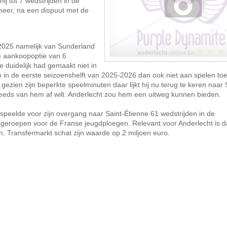
ij tot 7 wedstrijden in de
meer, na een dispuut met de
2025 namelijk van Sunderland
e aankoopoptie van 6
e duidelijk had gemaakt niet in
m in de eerste seizoenshelft van 2025-2026 dan ook niet aan spelen toe,
ezien zijn beperkte speelminuten daar lijkt hij nu terug te keren naar 
teeds van hem af wilt. Anderlecht zou hem een uitweg kunnen bieden.
peelde voor zijn overgang naar Saint-Étienne 61 wedstrijden in de
eroepen voor de Franse jeugdploegen. Relevant voor Anderlecht is dat
an. Transfermarkt schat zijn waarde op 2 miljoen euro.