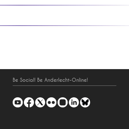
Be Social! Be Anderlecht-Online!