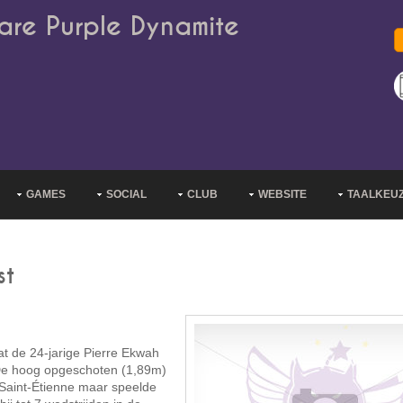
are Purple Dynamite
GAMES
SOCIAL
CLUB
WEBSITE
TAALKEU
st
at de 24-jarige Pierre Ekwah
 De hoog opgeschoten (1,89m)
Saint-Étienne maar speelde