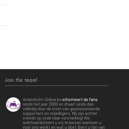
Join the team!
Anderlecht-Online.be
informeert de fans
sinds het jaar 2000 en draait sinds dan
volledig door de inzet van gepassioneerde
supporters en vrijwilligers. Wij zijn echter
steeds op zoek naar versterking! Als
webteamlid bent u vrij te kiezen wanneer u
voor ons werkt en wat u doet. Bent u fan van