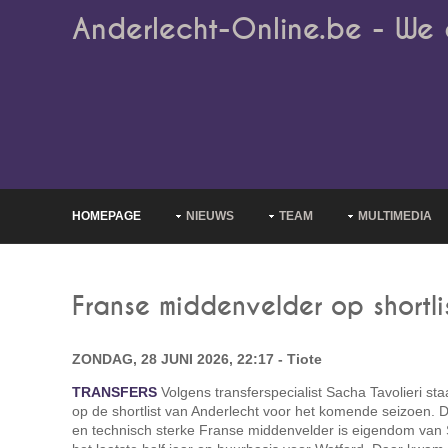
Anderlecht-Online.be - We 
HOMEPAGE
NIEUWS
TEAM
MULTIMEDIA
Franse middenvelder op shortli
ZONDAG, 28 JUNI 2026, 22:17 - Tiote
TRANSFERS
Volgens transferspecialist Sacha Tavolieri sta
op de shortlist van Anderlecht voor het komende seizoen.
en technisch sterke Franse middenvelder is eigendom van 