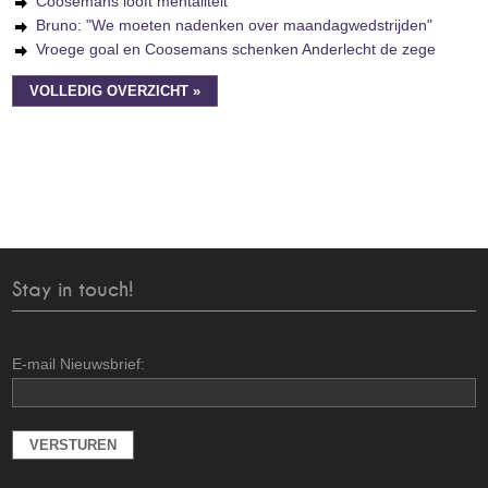
Coosemans looft mentaliteit
Bruno: "We moeten nadenken over maandagwedstrijden"
Vroege goal en Coosemans schenken Anderlecht de zege
VOLLEDIG OVERZICHT »
Stay in touch!
E-mail Nieuwsbrief: