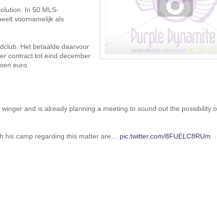
olution. In 50 MLS-
speelt voornamelijk als
dclub. Het betaalde daarvoor
der contract tot eind december
oen euro.
winger and is already planning a meeting to sound out the possibility o
ith his camp regarding this matter are…
pic.twitter.com/8FUELC8RUm