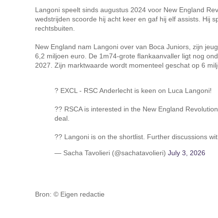
Langoni speelt sinds augustus 2024 voor New England Rev
wedstrijden scoorde hij acht keer en gaf hij elf assists. Hij 
rechtsbuiten.
New England nam Langoni over van Boca Juniors, zijn jeug
6,2 miljoen euro. De 1m74-grote flankaanvaller ligt nog on
2027. Zijn marktwaarde wordt momenteel geschat op 6 milj
? EXCL - RSC Anderlecht is keen on Luca Langoni!
?? RSCA is interested in the New England Revolution 
deal.
?? Langoni is on the shortlist. Further discussions w
— Sacha Tavolieri (@sachatavolieri)
July 3, 2026
Bron: © Eigen redactie