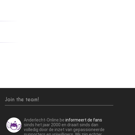
Join the team!
Anderlecht-Online.be
informeert de fans
sinds het jaar 2000 en draait sinds dan
volledig door de inzet van gepassioneerde
supporters en vrijwilligers. Wij zijn echter