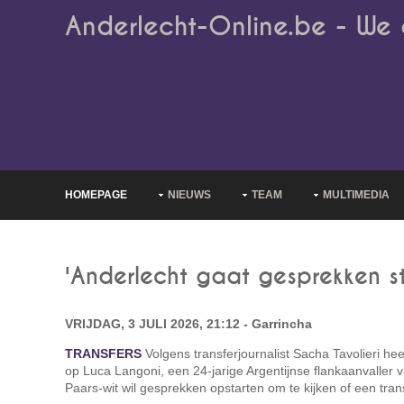
Anderlecht-Online.be - We 
HOMEPAGE
NIEUWS
TEAM
MULTIMEDIA
'Anderlecht gaat gesprekken st
VRIJDAG, 3 JULI 2026, 21:12 - Garrincha
TRANSFERS
Volgens transferjournalist Sacha Tavolieri hee
op Luca Langoni, een 24-jarige Argentijnse flankaanvaller
Paars-wit wil gesprekken opstarten om te kijken of een transf