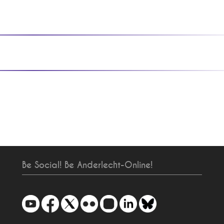
Be Social! Be Anderlecht-Online!