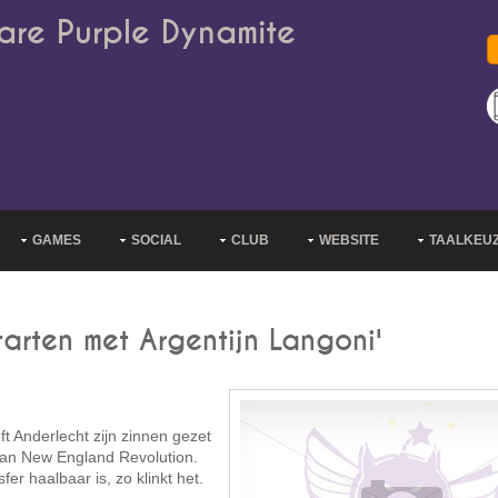
are Purple Dynamite
GAMES
SOCIAL
CLUB
WEBSITE
TAALKEU
arten met Argentijn Langoni'
ft Anderlecht zijn zinnen gezet
 van New England Revolution.
er haalbaar is, zo klinkt het.