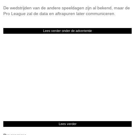
De wedstrijden van de andere speeldagen zijn al bekend, maar de
Pro League zal de data en aftrapuren later communiceren.
Lees verder onder de advertentie
Lees verder