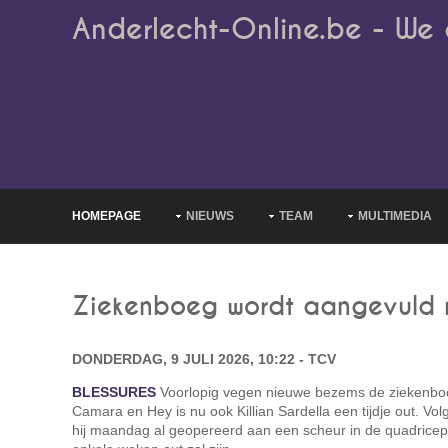
Anderlecht-Online.be - We 
HOMEPAGE
NIEUWS
TEAM
MULTIMEDIA
Ziekenboeg wordt aangevuld m
DONDERDAG, 9 JULI 2026, 10:22 - TCV
BLESSURES
Voorlopig vegen nieuwe bezems de ziekenboo
Camara en Hey is nu ook Killian Sardella een tijdje out. V
hij maandag al geopereerd aan een scheur in de quadriceps