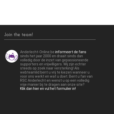
Join the team!
Anderlecht-Online.be
informeert de fans
sinds het jaar 2000 en draait sinds dan
volledig door de inzet van gepassioneerde
supporters en vrijwilligers. Wij zijn echter
steeds op zoek naar versterking! Als
webteamlid bent u vrij te kiezen wanneer u
voor ons werkt en wat u doet. Bent u fan van
RSC Anderlecht en wenst u op een volledig
vrije manier bij te dragen aan onze site?
Klik dan hier en vul het formulier in!