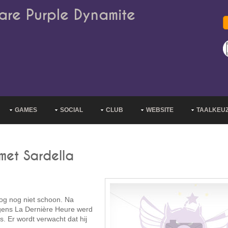
are Purple Dynamite
GAMES
SOCIAL
CLUB
WEBSITE
TAALKEU
et Sardella
g nog niet schoon. Na
olgens La Dernière Heure werd
. Er wordt verwacht dat hij