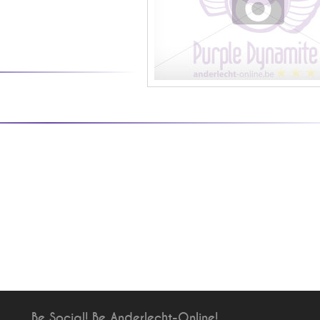
Be Social! Be Anderlecht-Online!