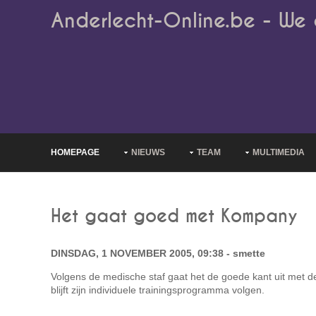
Anderlecht-Online.be - We 
HOMEPAGE
NIEUWS
TEAM
MULTIMEDIA
Het gaat goed met Kompany
DINSDAG, 1 NOVEMBER 2005, 09:38 - smette
Volgens de medische staf gaat het de goede kant uit met d
blijft zijn individuele trainingsprogramma volgen.