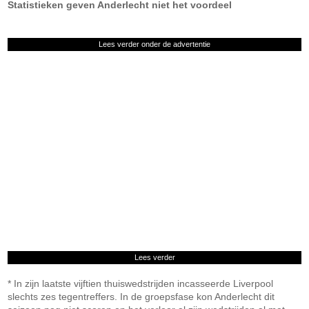
Statistieken geven Anderlecht niet het voordeel
Lees verder onder de advertentie
Lees verder
* In zijn laatste vijftien thuiswedstrijden incasseerde Liverpool
slechts zes tegentreffers. In de groepsfase kon Anderlecht dit