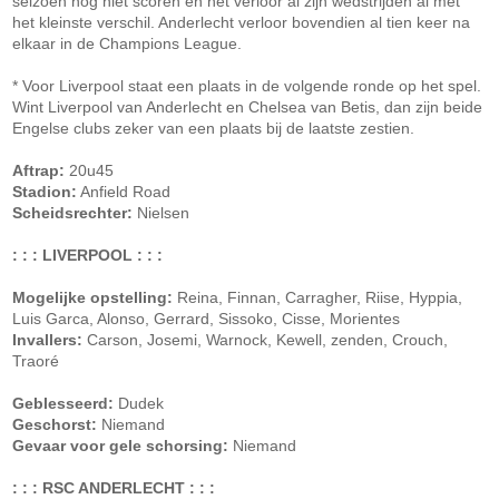
seizoen nog niet scoren en het verloor al zijn wedstrijden al met
het kleinste verschil. Anderlecht verloor bovendien al tien keer na
elkaar in de Champions League.
* Voor Liverpool staat een plaats in de volgende ronde op het spel.
Wint Liverpool van Anderlecht en Chelsea van Betis, dan zijn beide
Engelse clubs zeker van een plaats bij de laatste zestien.
Aftrap:
20u45
Stadion:
Anfield Road
Scheidsrechter:
Nielsen
: : : LIVERPOOL : : :
Mogelijke opstelling:
Reina, Finnan, Carragher, Riise, Hyppia,
Luis Garca, Alonso, Gerrard, Sissoko, Cisse, Morientes
Invallers:
Carson, Josemi, Warnock, Kewell, zenden, Crouch,
Traoré
Geblesseerd:
Dudek
Geschorst:
Niemand
Gevaar voor gele schorsing:
Niemand
: : : RSC ANDERLECHT : : :