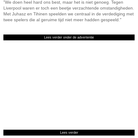
"We doen heel hard ons best, maar het is niet genoeg. Tegen
Liverpool waren er toch een beetje verzachtende omstandigheden.
Met Juhasz en Tihinen speelden we centraal in de verdediging met
twee spelers die al geruime tijd niet meer hadden gespeeld."
Lees verder onder de advertentie
Lees verder