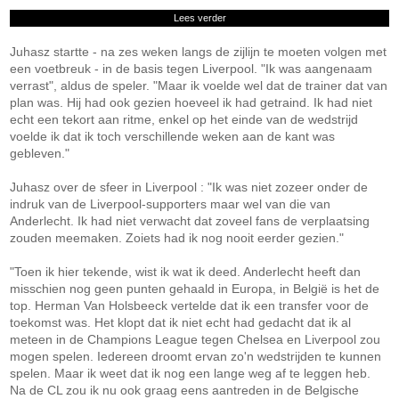
Lees verder
Juhasz startte - na zes weken langs de zijlijn te moeten volgen met
een voetbreuk - in de basis tegen Liverpool. "Ik was aangenaam
verrast", aldus de speler. "Maar ik voelde wel dat de trainer dat van
plan was. Hij had ook gezien hoeveel ik had getraind. Ik had niet
echt een tekort aan ritme, enkel op het einde van de wedstrijd
voelde ik dat ik toch verschillende weken aan de kant was
gebleven."
Juhasz over de sfeer in Liverpool : "Ik was niet zozeer onder de
indruk van de Liverpool-supporters maar wel van die van
Anderlecht. Ik had niet verwacht dat zoveel fans de verplaatsing
zouden meemaken. Zoiets had ik nog nooit eerder gezien."
"Toen ik hier tekende, wist ik wat ik deed. Anderlecht heeft dan
misschien nog geen punten gehaald in Europa, in België is het de
top. Herman Van Holsbeeck vertelde dat ik een transfer voor de
toekomst was. Het klopt dat ik niet echt had gedacht dat ik al
meteen in de Champions League tegen Chelsea en Liverpool zou
mogen spelen. Iedereen droomt ervan zo'n wedstrijden te kunnen
spelen. Maar ik weet dat ik nog een lange weg af te leggen heb.
Na de CL zou ik nu ook graag eens aantreden in de Belgische