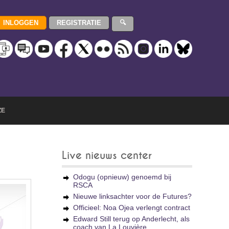
ZE
Live nieuws center
Odogu (opnieuw) genoemd bij
RSCA
Nieuwe linksachter voor de Futures?
Officieel: Noa Ojea verlengt contract
Edward Still terug op Anderlecht, als
coach van La Louvière