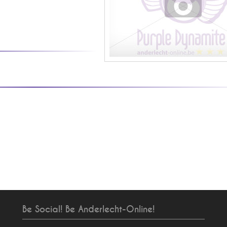
Be Social! Be Anderlecht-Online!