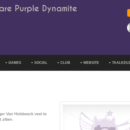
are Purple Dynamite
GAMES
SOCIAL
CLUB
WEBSITE
TAALKEU
ger Van Holsbeeck veel te
 zitten.