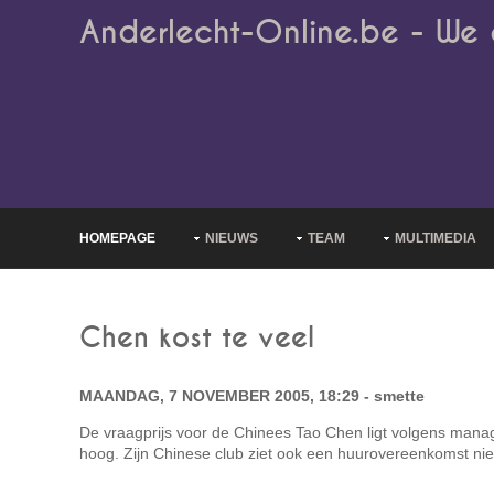
Anderlecht-Online.be - We 
HOMEPAGE
NIEUWS
TEAM
MULTIMEDIA
Chen kost te veel
MAANDAG, 7 NOVEMBER 2005, 18:29 - smette
De vraagprijs voor de Chinees Tao Chen ligt volgens mana
hoog. Zijn Chinese club ziet ook een huurovereenkomst niet