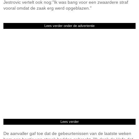
Jestrovic vertelt ook nog:"Ik was bang voor een zwaardere straf
vooral omdat de zaak erg werd opgeblazen."
Lees verder onder de advertentie
Lees verder
De aanvaller gaf toe dat de gebeurtenissen van de laatste weken