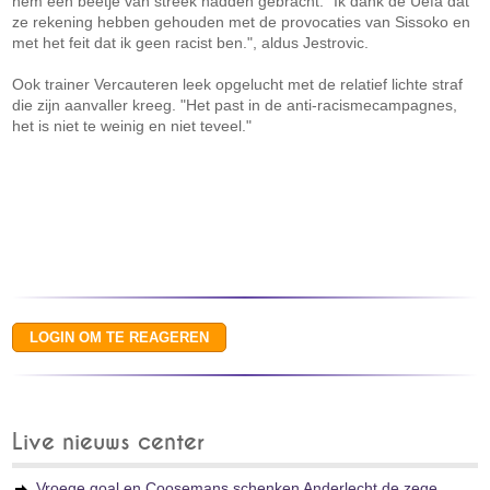
hem een beetje van streek hadden gebracht. "Ik dank de Uefa dat
ze rekening hebben gehouden met de provocaties van Sissoko en
met het feit dat ik geen racist ben.", aldus Jestrovic.
Ook trainer Vercauteren leek opgelucht met de relatief lichte straf
die zijn aanvaller kreeg. "Het past in de anti-racismecampagnes,
het is niet te weinig en niet teveel."
Live nieuws center
Vroege goal en Coosemans schenken Anderlecht de zege