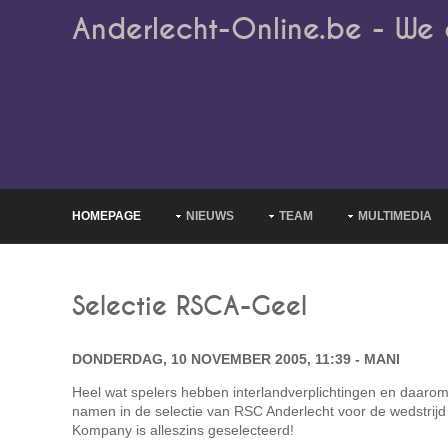
Anderlecht-Online.be - We 
HOMEPAGE
NIEUWS
TEAM
MULTIMEDIA
Selectie RSCA-Geel
DONDERDAG, 10 NOVEMBER 2005, 11:39 - MANI
Heel wat spelers hebben interlandverplichtingen en daaro
namen in de selectie van RSC Anderlecht voor de wedstrij
Kompany is alleszins geselecteerd!