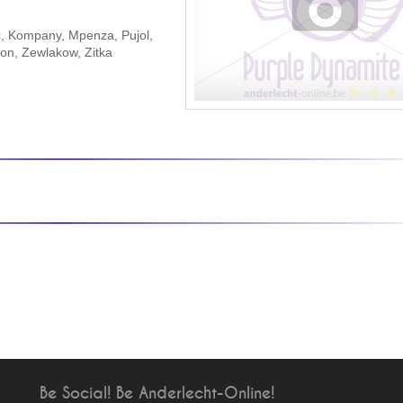
ic, Kompany, Mpenza, Pujol,
on, Zewlakow, Zitka
Be Social! Be Anderlecht-Online!