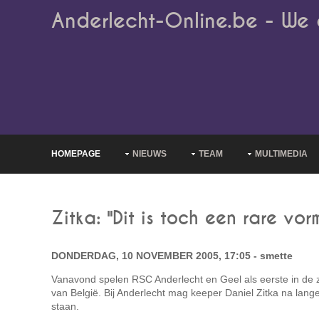
Anderlecht-Online.be - We 
HOMEPAGE
NIEUWS
TEAM
MULTIMEDIA
Zitka: "Dit is toch een rare vor
DONDERDAG, 10 NOVEMBER 2005, 17:05 - smette
Vanavond spelen RSC Anderlecht en Geel als eerste in de z
van België. Bij Anderlecht mag keeper Daniel Zitka na lange
staan.