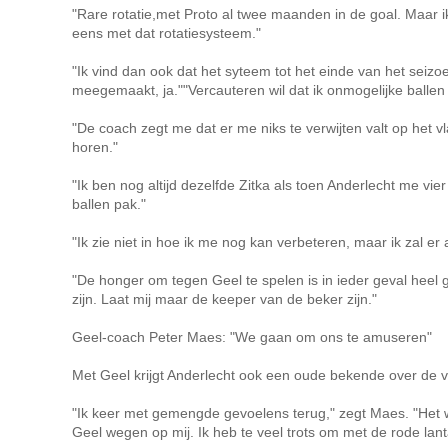
"Rare rotatie,met Proto al twee maanden in de goal. Maar ik
eens met dat rotatiesysteem."
"Ik vind dan ook dat het syteem tot het einde van het seizoe
meegemaakt, ja."
"Vercauteren wil dat ik onmogelijke ballen
"De coach zegt me dat er me niks te verwijten valt op het v
horen."
"Ik ben nog altijd dezelfde Zitka als toen Anderlecht me vie
ballen pak."
"Ik zie niet in hoe ik me nog kan verbeteren, maar ik zal er 
"De honger om tegen Geel te spelen is in ieder geval heel g
zijn. Laat mij maar de keeper van de beker zijn."
Geel-coach Peter Maes: "We gaan om ons te amuseren"
Met Geel krijgt Anderlecht ook een oude bekende over de v
"Ik keer met gemengde gevoelens terug," zegt Maes. "Het w
Geel wegen op mij. Ik heb te veel trots om met de rode lant