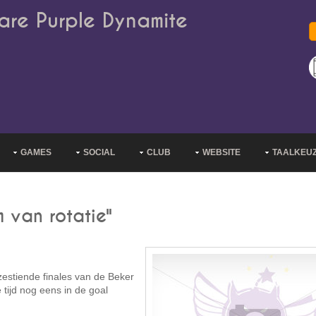
are Purple Dynamite
GAMES
SOCIAL
CLUB
WEBSITE
TAALKEU
m van rotatie"
estiende finales van de Beker
 tijd nog eens in de goal