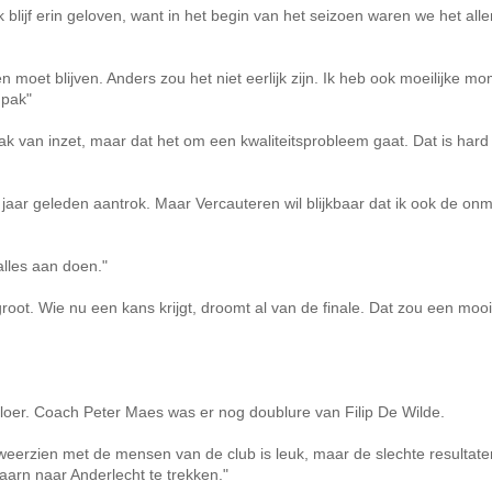
 blijf erin geloven, want in het begin van het seizoen waren we het all
n moet blijven. Anders zou het niet eerlijk zijn. Ik heb ook moeilijke m
 pak"
lak van inzet, maar dat het om een kwaliteitsprobleem gaat. Dat is hard
r jaar geleden aantrok. Maar Vercauteren wil blijkbaar dat ik ook de onm
alles aan doen."
root. Wie nu een kans krijgt, droomt al van de finale. Dat zou een mooi
loer. Coach Peter Maes was er nog doublure van Filip De Wilde.
eerzien met de mensen van de club is leuk, maar de slechte resultat
aarn naar Anderlecht te trekken."