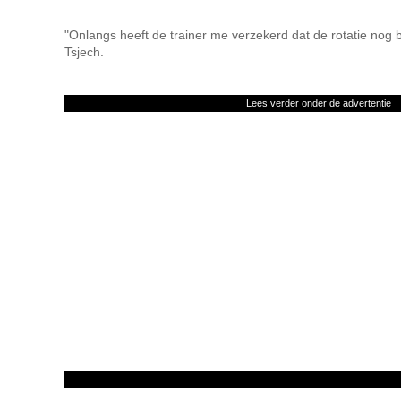
"Onlangs heeft de trainer me verzekerd dat de rotatie nog b
Tsjech.
Lees verder onder de advertentie