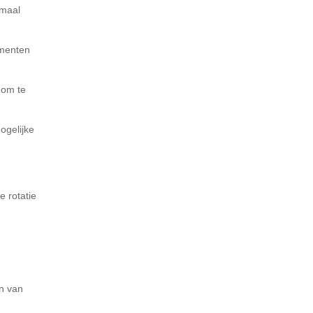
emaal
omenten
 om te
ogelijke
e rotatie
en van