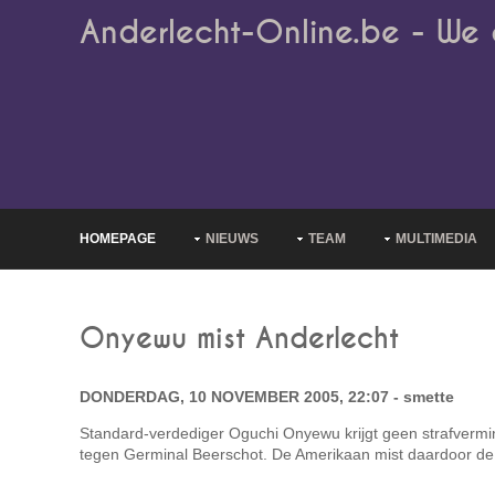
Anderlecht-Online.be - We 
HOMEPAGE
NIEUWS
TEAM
MULTIMEDIA
Onyewu mist Anderlecht
DONDERDAG, 10 NOVEMBER 2005, 22:07 - smette
Standard-verdediger Oguchi Onyewu krijgt geen strafvermin
tegen Germinal Beerschot. De Amerikaan mist daardoor de