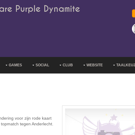
are Purple Dynamite
GAMES
SOCIAL
CLUB
WEBSITE
TAALKEU
dering voor zijn rode kaart
 topmatch tegen Anderlecht.