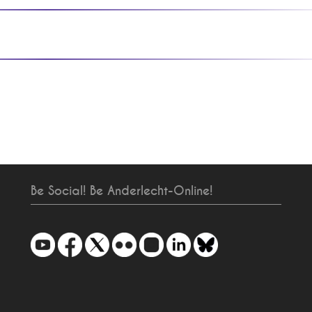
Be Social! Be Anderlecht-Online!