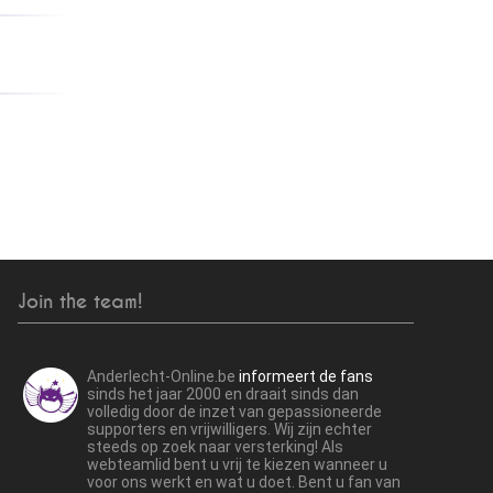
Join the team!
Anderlecht-Online.be
informeert de fans
sinds het jaar 2000 en draait sinds dan
volledig door de inzet van gepassioneerde
supporters en vrijwilligers. Wij zijn echter
steeds op zoek naar versterking! Als
webteamlid bent u vrij te kiezen wanneer u
voor ons werkt en wat u doet. Bent u fan van