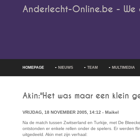
Anderlecht-Online.be - We 
HOMEPAGE
NIEUWS
TEAM
MULTIMEDIA
Akin:"Het was maar een klein g
VRIJDAG, 18 NOVEMBER 2005, 14:12 - Maikel
Na de match tussen Zwitserland en Turkije, met De Bleecke
ontstonden er enkele rellen onder de spelers. Er werden f
uitgedeeld. Akin met zijn verhaal: