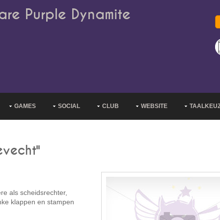
are Purple Dynamite
GAMES
SOCIAL
CLUB
WEBSITE
TAALKEU
evecht"
re als scheidsrechter,
linke klappen en stampen