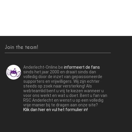
Join the team!
Anderlecht-Online.be
informeert de fans
sinds het jaar 2000 en draait sinds dan
volledig door de inzet van gepassioneerde
supporters en vrijwilligers. Wij zijn echter
steeds op zoek naar versterking! Als
webteamlid bent u vrij te kiezen wanneer u
voor ons werkt en wat u doet. Bent u fan van
RSC Anderlecht en wenst u op een volledig
vrije manier bij te dragen aan onze site?
Klik dan hier en vul het formulier in!