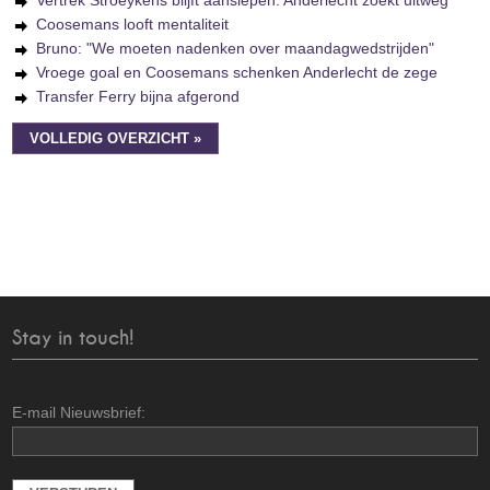
Vertrek Stroeykens blijft aanslepen: Anderlecht zoekt uitweg
Coosemans looft mentaliteit
Bruno: "We moeten nadenken over maandagwedstrijden"
Vroege goal en Coosemans schenken Anderlecht de zege
Transfer Ferry bijna afgerond
VOLLEDIG OVERZICHT »
Stay in touch!
E-mail Nieuwsbrief: