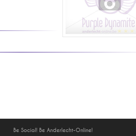
Be Social! Be Anderlecht-Online!