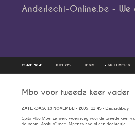
Anderlecht-Online.be - We 
HOMEPAGE
NIEUWS
TEAM
MULTIMEDIA
Mbo voor tweede keer vader
ZATERDAG, 19 NOVEMBER 2005, 11:45 - Bacardiboy
Spits Mbo Mpenza werd woensdag voor de tweede keer vade
de naam "Joshua" mee. Mpenza had al een dochtertje.