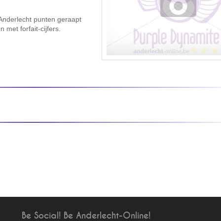
 Anderlecht punten geraapt
met forfait-cijfers.
Be Social! Be Anderlecht-Online!