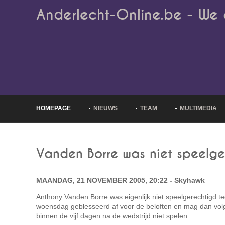
Anderlecht-Online.be - We 
HOMEPAGE
NIEUWS
TEAM
MULTIMEDIA
Vanden Borre was niet speelge
MAANDAG, 21 NOVEMBER 2005, 20:22 - Skyhawk
Anthony Vanden Borre was eigenlijk niet speelgerechtigd te
woensdag geblesseerd af voor de beloften en mag dan vol
binnen de vijf dagen na de wedstrijd niet spelen.