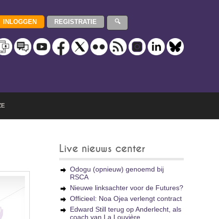
ZE
Live nieuws center
Odogu (opnieuw) genoemd bij
RSCA
Nieuwe linksachter voor de Futures?
Officieel: Noa Ojea verlengt contract
Edward Still terug op Anderlecht, als
coach van La Louvière