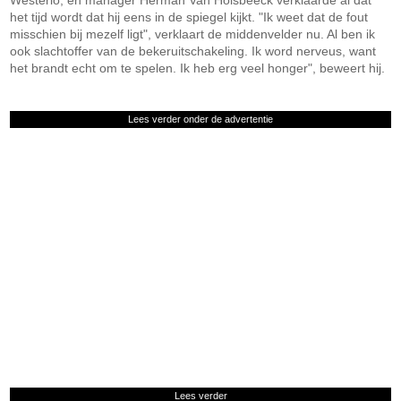
Westerlo, en manager Herman Van Holsbeeck verklaarde al dat
het tijd wordt dat hij eens in de spiegel kijkt. "Ik weet dat de fout
misschien bij mezelf ligt", verklaart de middenvelder nu. Al ben ik
ook slachtoffer van de bekeruitschakeling. Ik word nerveus, want
het brandt echt om te spelen. Ik heb erg veel honger", beweert hij.
Lees verder onder de advertentie
Lees verder