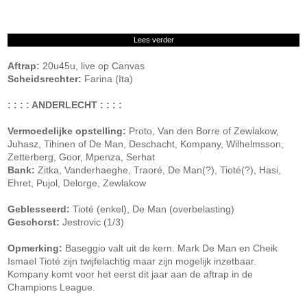
Lees verder
Aftrap:
20u45u, live op Canvas
Scheidsrechter:
Farina (Ita)
: : : : ANDERLECHT : : : :
Vermoedelijke opstelling:
Proto, Van den Borre of Zewlakow,
Juhasz, Tihinen of De Man, Deschacht, Kompany, Wilhelmsson,
Zetterberg, Goor, Mpenza, Serhat
Bank:
Zitka, Vanderhaeghe, Traoré, De Man(?), Tioté(?), Hasi,
Ehret, Pujol, Delorge, Zewlakow
Geblesseerd:
Tioté (enkel), De Man (overbelasting)
Geschorst:
Jestrovic (1/3)
Opmerking:
Baseggio valt uit de kern. Mark De Man en Cheik
Ismael Tioté zijn twijfelachtig maar zijn mogelijk inzetbaar.
Kompany komt voor het eerst dit jaar aan de aftrap in de
Champions League.