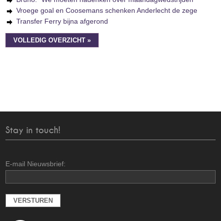
Vroege goal en Coosemans schenken Anderlecht de zege
Transfer Ferry bijna afgerond
VOLLEDIG OVERZICHT »
Stay in touch!
E-mail Nieuwsbrief: