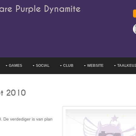
are Purple Dynamite
GAMES
SOCIAL
CLUB
WEBSITE
TAALKEU
ot 2010
0. De verdediger is van plan