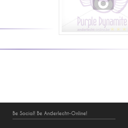
Be Social! Be Anderlecht-Online!