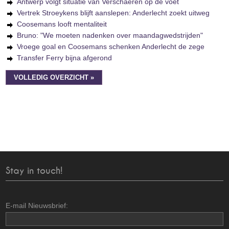
Antwerp volgt situatie van Verschaeren op de voet
Vertrek Stroeykens blijft aanslepen: Anderlecht zoekt uitweg
Coosemans looft mentaliteit
Bruno: "We moeten nadenken over maandagwedstrijden"
Vroege goal en Coosemans schenken Anderlecht de zege
Transfer Ferry bijna afgerond
VOLLEDIG OVERZICHT »
Stay in touch!
E-mail Nieuwsbrief: