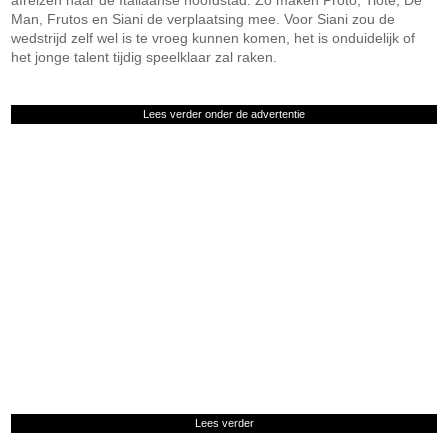
afreizen naar de Italiaanse hoofdstad. Zo maken Proto, Tioté, De
Man, Frutos en Siani de verplaatsing mee. Voor Siani zou de
wedstrijd zelf wel is te vroeg kunnen komen, het is onduidelijk of
het jonge talent tijdig speelklaar zal raken.
Lees verder onder de advertentie
Lees verder