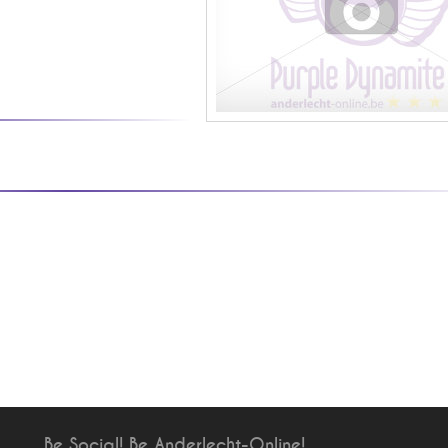
Be Social! Be Anderlecht-Online!