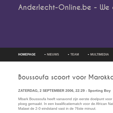
Anderlecht-Online.be - We 
HOMEPAGE
NIEUWS
TEAM
MULTIMEDIA
Boussoufa scoort voor Marokk
ZATERDAG, 2 SEPTEMBER 2006, 22:29 - Sporting Boy
Mbark Boussoufa heeft vanavond zijn eerste doelpunt voo
ploeg gemaakt. In een kwalificatiematch voor de African Na
Malawi de 2-0 eindstand vast in de 76ste minuut.