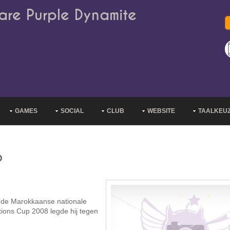
are Purple Dynamite
GAMES
SOCIAL
CLUB
WEBSITE
TAALKEU
o
r de Marokkaanse nationale
tions Cup 2008 legde hij tegen