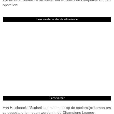
zijn en dus zouden ze de speler enkel tijdens de competitie kunnen
opstellen.
Lees verder onder de advertentie
Lees verder
Van Holsbeeck: "Scaloni kan niet meer op de spelerslijst komen om
zo opgesteld te mogen worden in de Champions League