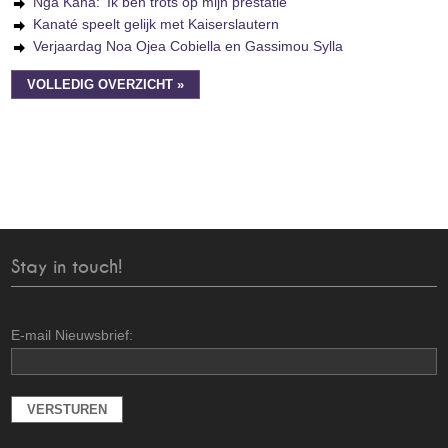
Nga Kana: 'Ik ben trots op mijn prestatie'
Kanaté speelt gelijk met Kaiserslautern
Verjaardag Noa Ojea Cobiella en Gassimou Sylla
VOLLEDIG OVERZICHT »
Stay in touch!
E-mail Nieuwsbrief: